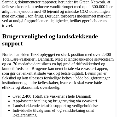
Samtidig dokumenterer rapporter, herunder fra Green Network, at
fællesvaskerier kan reducere vandforbruget med op til 300.000 liter
årligt i en ejendom med 40 lejemål og mindske CO2-udledningen
med omkring 1 ton årligt. Desuden forbedres indeklimaet markant
ved at undgå fugtproblemer i lejligheder, hvilket øger beboernes
trivsel.
Brugervenlighed og landsdækkende
support
Nortec har siden 1988 opbygget en stærk position med over 2.400
TotalCare-vaskerier i Danmark. Med et landsdækkende serviceteam
og ca. 70 medarbejdere sikres en høj grad af driftssikkerhed og
kundetilfredshed. Brugerne kan nemt betale via e-vaskeri-appen,
som gør det enkelt at starte vask og betale digitalt. Løsningen er
fleksibel og kan tilpasses forskellige behov i både boligforeninger,
institutioner og andre fællesskaber, hvor vask skal være både
effektiv og økonomisk overskuelig.
Over 2.400 TotalCare-vaskerier i hele Danmark
App-baseret betaling og brugerstyring via e-vaskeri
Landsdækkende teknisk support og vedligeholdelse
Individuelle tilvalg som el- og vanddækning samt
lokalerensning