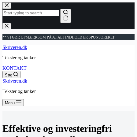
Fortsæt
til
indhold
Ingen
resultater
** VI GØR OPMÆRKSOM PÅ AT ALT INDHOLD ER SPONSORERET
Skriveren.dk
Tekster og tanker
KONTAKT
Søg
Skriveren.dk
Tekster og tanker
Menu
Effektive og investeringfri