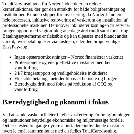
TotalCare-løsningen fra Nortec indeholder en række
kernefunktioner, der gør den attraktiv for både boligforeninger og
institutioner. Kunden slipper for investering, da Nortec håndterer
hele processen, inklusive renovering af vaskerum og installation af
professionelle maskiner. Derudover inkluderer løsningen fri service,
brugersupport med vagtordning alle dage året rundt samt forsikring.
Betalingssystemerne er fleksible og kan tilpasses med blandt andet
Credit, hvor betaling sker via huslejen, eller den brugervenlige
EasyPay-app.
Ingen opstartsomkostninger – Nortec finansierer vaskeriet
Professionelle og energieffektive maskiner med lavt
vandforbrug
24/7 brugersupport og vedligeholdelse inkluderet
Fleksible betalingsmetoder tilpasset beboere og brugere
Bæredygtig drift med fokus på reduktion af CO2 og
vandforbrug
Bæredygtighed og økonomi i fokus
Ved at samle vaskefaciliteter i fællesvaskerier opnår boligforeninger
og institutioner betydelige økonomiske og miljømæssige fordele.
Det er næsten tre gange dyrere at installere individuelle maskiner i
hvert lejemål sammenlignet med en fælles TotalCare-løsning.