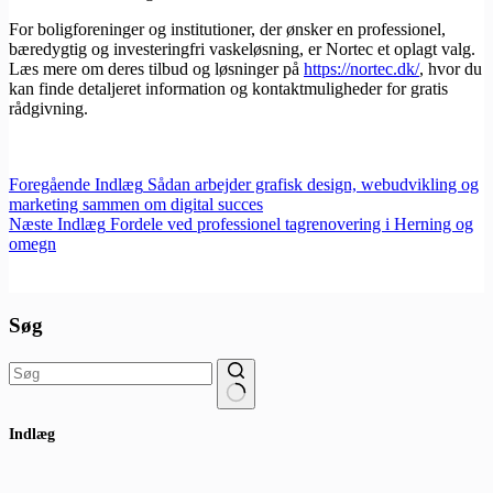
For boligforeninger og institutioner, der ønsker en professionel,
bæredygtig og investeringfri vaskeløsning, er Nortec et oplagt valg.
Læs mere om deres tilbud og løsninger på
https://nortec.dk/
, hvor du
kan finde detaljeret information og kontaktmuligheder for gratis
rådgivning.
Foregående
Indlæg
Sådan arbejder grafisk design, webudvikling og
marketing sammen om digital succes
Næste
Indlæg
Fordele ved professionel tagrenovering i Herning og
omegn
Søg
Ingen
Indlæg
resultater