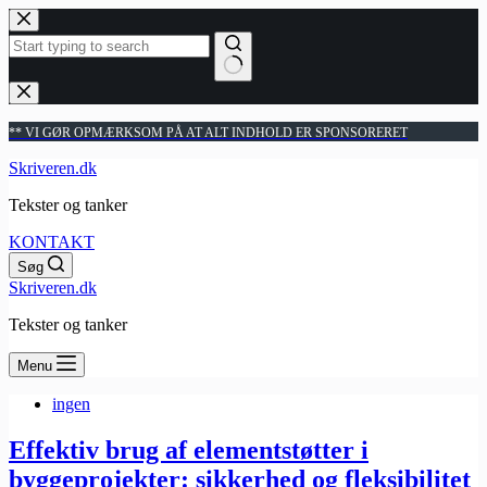
Fortsæt
til
indhold
Ingen
resultater
** VI GØR OPMÆRKSOM PÅ AT ALT INDHOLD ER SPONSORERET
Skriveren.dk
Tekster og tanker
KONTAKT
Søg
Skriveren.dk
Tekster og tanker
Menu
ingen
Effektiv brug af elementstøtter i
byggeprojekter: sikkerhed og fleksibilitet