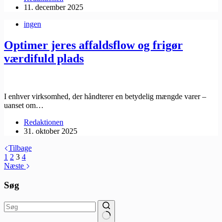
11. december 2025
ingen
Optimer jeres affaldsflow og frigør
værdifuld plads
I enhver virksomhed, der håndterer en betydelig mængde varer –
uanset om…
Redaktionen
31. oktober 2025
Tilbage
1
2
3
4
Næste
Søg