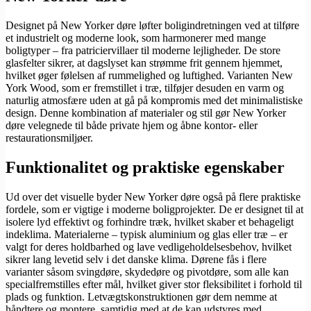
Designet på New Yorker døre løfter boligindretningen ved at tilføre
et industrielt og moderne look, som harmonerer med mange
boligtyper – fra patriciervillaer til moderne lejligheder. De store
glasfelter sikrer, at dagslyset kan strømme frit gennem hjemmet,
hvilket øger følelsen af rummelighed og luftighed. Varianten New
York Wood, som er fremstillet i træ, tilføjer desuden en varm og
naturlig atmosfære uden at gå på kompromis med det minimalistiske
design. Denne kombination af materialer og stil gør New Yorker
døre velegnede til både private hjem og åbne kontor- eller
restaurationsmiljøer.
Funktionalitet og praktiske egenskaber
Ud over det visuelle byder New Yorker døre også på flere praktiske
fordele, som er vigtige i moderne boligprojekter. De er designet til at
isolere lyd effektivt og forhindre træk, hvilket skaber et behageligt
indeklima. Materialerne – typisk aluminium og glas eller træ – er
valgt for deres holdbarhed og lave vedligeholdelsesbehov, hvilket
sikrer lang levetid selv i det danske klima. Dørene fås i flere
varianter såsom svingdøre, skydedøre og pivotdøre, som alle kan
specialfremstilles efter mål, hvilket giver stor fleksibilitet i forhold til
plads og funktion. Letvægtskonstruktionen gør dem nemme at
håndtere og montere, samtidig med at de kan udstyres med