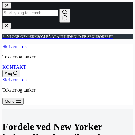
Fortsæt
til
indhold
Ingen
resultater
** VI GØR OPMÆRKSOM PÅ AT ALT INDHOLD ER SPONSORERET
Skriveren.dk
Tekster og tanker
KONTAKT
Søg
Skriveren.dk
Tekster og tanker
Menu
Fordele ved New Yorker