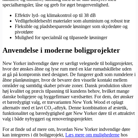
specialhængsler, låse og greb for øget brugervenlighed.
Effektiv lyd- og klimakontrol op til 38 dB
Vedligeholdelsesfri materialer som aluminium og robust træ
Fleksible og pladsbesparende løsninger som skydedøre og
pivotdøre
Mulighed for specialmål og tilpassede løsninger
Anvendelse i moderne boligprojekter
New Yorker indvendige døre er særligt velegnede til boligprojekter,
hvor der ønskes åbne og lyse rum med en klar rumadskillelse uden
at gå på kompromis med designet. De fungerer godt som rumdelere i
åbne planløsninger, hvor de bevarer den visuelle kontakt mellem
områder og samtidig skaber private zoner. Dansk produktion sikrer
høj kvalitet og præcis tilpasning til kundens behov, hvilket mange
danske boligejere og byggefirmaer værdsætter. For dem, der ønsker
et bæredygtigt valg, er trævarianten New York Wood et oplagt
alternativ med et lavt CO₂-aftryk. Denne kombination af æstetik,
funktionalitet og bæredygtighed gør New Yorker døre til et attraktivt
valg i både nybyggeri og renoveringsprojekter.
For at finde ud af mere om, hvordan New Yorker indvendige døre
kan integreres i dit boligprojekt,
Læs mere om mulighederne
hos